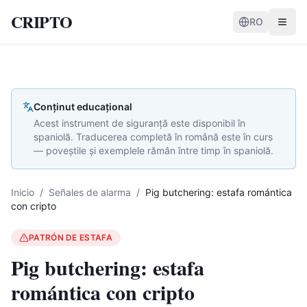
CRIPTO
RO
Conținut educațional
Acest instrument de siguranță este disponibil în
spaniolă. Traducerea completă în română este în curs
— poveștile și exemplele rămân între timp în spaniolă.
Inicio
/
Señales de alarma
/
Pig butchering: estafa romántica
con cripto
PATRÓN DE ESTAFA
Pig butchering: estafa
romántica con cripto