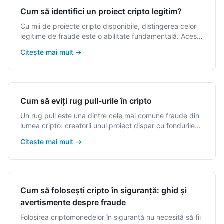
Cum să identifici un proiect cripto legitim?
Cu mii de proiecte cripto disponibile, distingerea celor
legitime de fraude este o abilitate fundamentală. Acest
ghid te învață criteriile esențiale pentru a evalua orice
Citește mai mult
→
proiect.
Cum să eviți rug pull-urile în cripto
Un rug pull este una dintre cele mai comune fraude din
lumea cripto: creatorii unui proiect dispar cu fondurile
investitorilor. A învăța să-i identifici la timp este esențial
Citește mai mult
→
pentru a te proteja.
Cum să folosești cripto în siguranță: ghid și
avertismente despre fraude
Folosirea criptomonedelor în siguranță nu necesită să fii