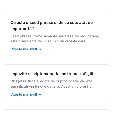
Ce este o seed phrase și de ce este atât de
importantă?
Seed phrase (fraza sămânță sau fraza de recuperare)
este o secvență de 12 sau 24 de cuvinte care
reprezintă cheia master a wallet-ului tău. Este cea mai
Citește mai mult
→
importantă piesă a securității cripto.
Impozite și criptomonede: ce trebuie să știi
Obligațiile fiscale legate de criptomonede variază
semnificativ în funcție de țară. Acest ghid oferă o
panoramă informativă generală; consultă întotdeauna
Citește mai mult
→
un profesionist fiscal din jurisdicția ta.