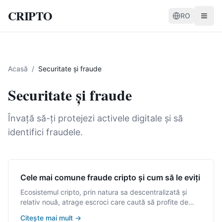
CRIPTO
RO
Acasă
/
Securitate și fraude
Securitate și fraude
Învață să-ți protejezi activele digitale și să
identifici fraudele.
Cele mai comune fraude cripto și cum să le eviți
Ecosistemul cripto, prin natura sa descentralizată și
relativ nouă, atrage escroci care caută să profite de
lipsa de cunoștințe. Cunoașterea celor mai comune
Citește mai mult
→
fraude este cea mai bună apărare.