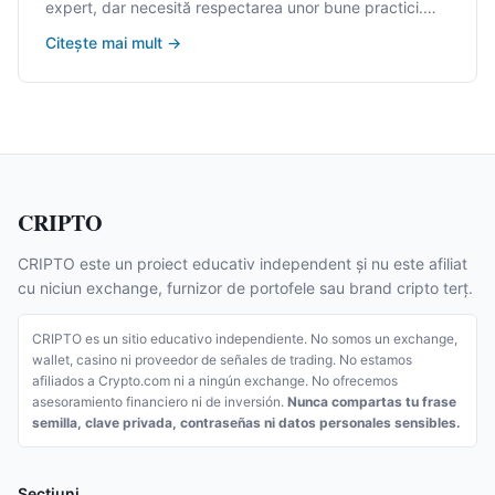
expert, dar necesită respectarea unor bune practici.
Majoritatea pierderilor nu se datorează unor probleme
Citește mai mult
→
tehnice ale blockchain-ului, ci erorilor utilizatorilor sau
fraudelor. Acest ghid rezumă cele mai frecvente moduri
în care oamenii își pierd cripto și cum te poți proteja.
CRIPTO
CRIPTO este un proiect educativ independent și nu este afiliat
cu niciun exchange, furnizor de portofele sau brand cripto terț.
CRIPTO es un sitio educativo independiente. No somos un exchange,
wallet, casino ni proveedor de señales de trading. No estamos
afiliados a Crypto.com ni a ningún exchange. No ofrecemos
asesoramiento financiero ni de inversión.
Nunca compartas tu frase
semilla, clave privada, contraseñas ni datos personales sensibles.
Secțiuni