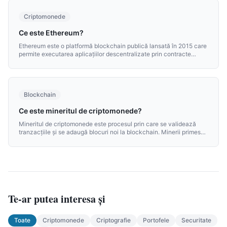
Criptomonede
Ce este Ethereum?
Ethereum este o platformă blockchain publică lansată în 2015 care
permite executarea aplicațiilor descentralizate prin contracte
inteligente. Criptomoneda sa nativă este Ether (ETH).
Blockchain
Ce este mineritul de criptomonede?
Mineritul de criptomonede este procesul prin care se validează
tranzacțiile și se adaugă blocuri noi la blockchain. Minerii primesc
recompense în criptomonede pentru această muncă
computațională.
Te-ar putea interesa și
Toate
Criptomonede
Criptografie
Portofele
Securitate