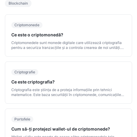
Blockchain
Criptomonede
Ce este o criptomonedă?
Criptomonedele sunt monede digitale care utilizează criptografia
pentru a securiza tranzacțiile și a controla crearea de noi unități.
Spre deosebire de banii tradiționali, nu depind de o bancă centrală
sau de intermediari.
Criptografie
Ce este criptografia?
Criptografia este știința de a proteja informațiile prin tehnici
matematice. Este baza securității în criptomonede, comunicațiile
digitale și multe alte sisteme moderne.
Portofele
Cum să-ți protejezi wallet-ul de criptomonede?
Wallet-ul tău este poarta de acces către criptomonedele tale.