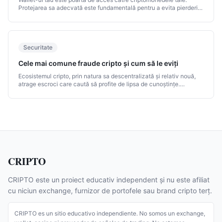
Protejarea sa adecvată este fundamentală pentru a evita pierderile
prin furt, hacking sau eroare umană.
Securitate
Cele mai comune fraude cripto și cum să le eviți
Ecosistemul cripto, prin natura sa descentralizată și relativ nouă,
atrage escroci care caută să profite de lipsa de cunoștințe.
Cunoașterea celor mai comune fraude este cea mai bună apărare.
CRIPTO
CRIPTO este un proiect educativ independent și nu este afiliat
cu niciun exchange, furnizor de portofele sau brand cripto terț.
CRIPTO es un sitio educativo independiente. No somos un exchange,