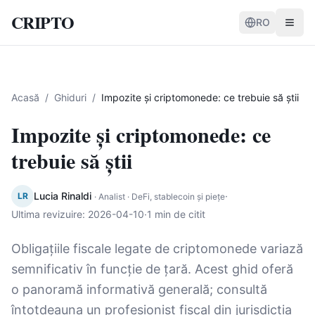
CRIPTO
RO
Acasă
/
Ghiduri
/
Impozite și criptomonede: ce trebuie să știi
Impozite și criptomonede: ce
trebuie să știi
Lucia Rinaldi
·
LR
·
Analist · DeFi, stablecoin și piețe
Ultima revizuire
:
2026-04-10
·
1 min de citit
Obligațiile fiscale legate de criptomonede variază
semnificativ în funcție de țară. Acest ghid oferă
o panoramă informativă generală; consultă
întotdeauna un profesionist fiscal din jurisdicția