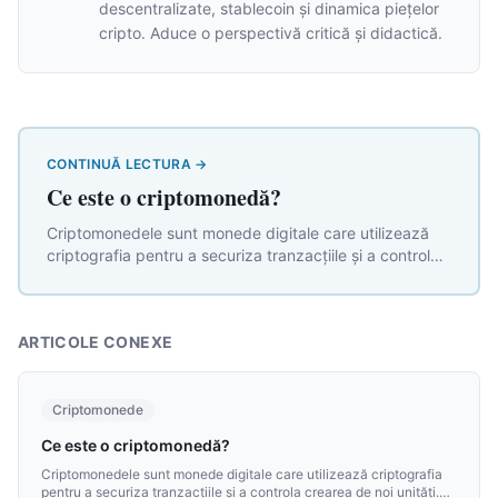
descentralizate, stablecoin și dinamica piețelor
cripto. Aduce o perspectivă critică și didactică.
CONTINUĂ LECTURA
→
Ce este o criptomonedă?
Criptomonedele sunt monede digitale care utilizează
criptografia pentru a securiza tranzacțiile și a controla
crearea de noi unități. Spre deosebire de banii
tradiționali, nu depind de o bancă centrală sau de
intermediari.
ARTICOLE CONEXE
Criptomonede
Ce este o criptomonedă?
Criptomonedele sunt monede digitale care utilizează criptografia
pentru a securiza tranzacțiile și a controla crearea de noi unități.