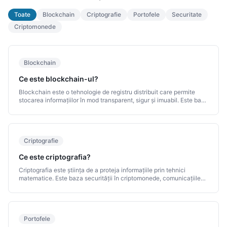
Toate
Blockchain
Criptografie
Portofele
Securitate
Criptomonede
Blockchain
Ce este blockchain-ul?
Blockchain este o tehnologie de registru distribuit care permite
stocarea informațiilor în mod transparent, sigur și imuabil. Este baza
pe care funcționează majoritatea criptomonedelor.
Criptografie
Ce este criptografia?
Criptografia este știința de a proteja informațiile prin tehnici
matematice. Este baza securității în criptomonede, comunicațiile
digitale și multe alte sisteme moderne.
Portofele