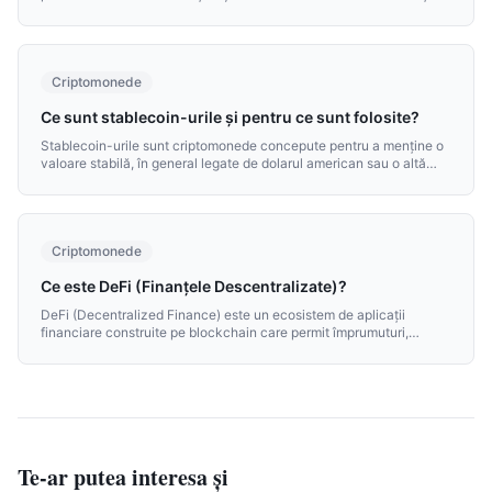
Spre deosebire de banii tradiționali, nu depind de o bancă centrală
sau de intermediari.
Criptomonede
Ce sunt stablecoin-urile și pentru ce sunt folosite?
Stablecoin-urile sunt criptomonede concepute pentru a menține o
valoare stabilă, în general legate de dolarul american sau o altă
monedă fiat. Sunt o piesă cheie a ecosistemului cripto.
Criptomonede
Ce este DeFi (Finanțele Descentralizate)?
DeFi (Decentralized Finance) este un ecosistem de aplicații
financiare construite pe blockchain care permit împrumuturi,
schimburi și generarea de randamente fără intermediari bancari
tradiționali.
Te-ar putea interesa și