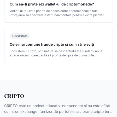
Cum să-ți protejezi wallet-ul de criptomonede?
Wallet-ul tău este poarta de acces către criptomonedele tale.
Protejarea sa adecvată este fundamentală pentru a evita pierderile
prin furt, hacking sau eroare umană.
Securitate
Cele mai comune fraude cripto și cum să le eviți
Ecosistemul cripto, prin natura sa descentralizată și relativ nouă,
atrage escroci care caută să profite de lipsa de cunoștințe.
Cunoașterea celor mai comune fraude este cea mai bună apărare.
CRIPTO
CRIPTO este un proiect educativ independent și nu este afiliat
cu niciun exchange, furnizor de portofele sau brand cripto terț.