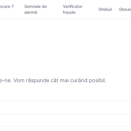
ocare 7
Semnale de
Verificator
Ghiduri
Glosa
alarmă
fraude
rie-ne. Vom răspunde cât mai curând posibil.