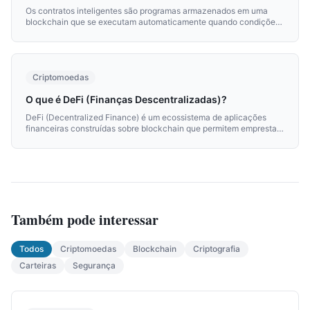
Os contratos inteligentes são programas armazenados em uma
blockchain que se executam automaticamente quando condições
predefinidas são cumpridas. São a base de DeFi, NFTs e muitas
outras aplicações descentralizadas.
Criptomoedas
O que é DeFi (Finanças Descentralizadas)?
DeFi (Decentralized Finance) é um ecossistema de aplicações
financeiras construídas sobre blockchain que permitem emprestar,
tomar emprestado, trocar e gerar rendimentos sem intermediários
bancários tradicionais.
Também pode interessar
Todos
Criptomoedas
Blockchain
Criptografia
Carteiras
Segurança