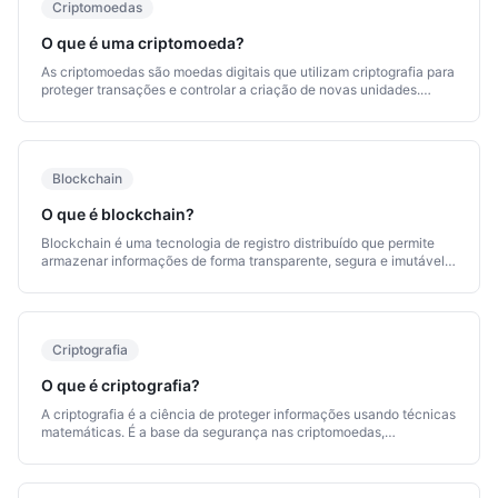
Criptomoedas
O que é uma criptomoeda?
As criptomoedas são moedas digitais que utilizam criptografia para
proteger transações e controlar a criação de novas unidades.
Diferente do dinheiro tradicional, não dependem de um banco
central.
Blockchain
O que é blockchain?
Blockchain é uma tecnologia de registro distribuído que permite
armazenar informações de forma transparente, segura e imutável.
É a base sobre a qual funcionam a maioria das criptomoedas.
Criptografia
O que é criptografia?
A criptografia é a ciência de proteger informações usando técnicas
matemáticas. É a base da segurança nas criptomoedas,
comunicações digitais e muitos outros sistemas modernos.