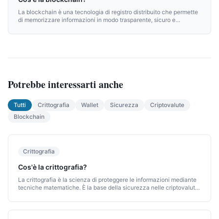
La blockchain è una tecnologia di registro distribuito che permette
di memorizzare informazioni in modo trasparente, sicuro e
immutabile. È la base su cui funzionano la maggior parte delle
criptovalute.
Potrebbe interessarti anche
Tutti
Crittografia
Wallet
Sicurezza
Criptovalute
Blockchain
Crittografia
Cos'è la crittografia?
La crittografia è la scienza di proteggere le informazioni mediante
tecniche matematiche. È la base della sicurezza nelle criptovalute,
nelle comunicazioni digitali e in molti altri sistemi moderni.