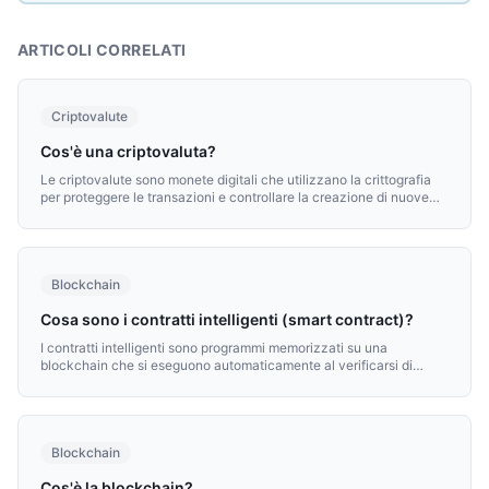
tradizionale, non dipendono da una banca centrale né
da intermediari.
ARTICOLI CORRELATI
Criptovalute
Cos'è una criptovaluta?
Le criptovalute sono monete digitali che utilizzano la crittografia
per proteggere le transazioni e controllare la creazione di nuove
unità. A differenza del denaro tradizionale, non dipendono da una
banca centrale né da intermediari.
Blockchain
Cosa sono i contratti intelligenti (smart contract)?
I contratti intelligenti sono programmi memorizzati su una
blockchain che si eseguono automaticamente al verificarsi di
condizioni predefinite. Sono la base di DeFi, NFT e molte altre
applicazioni decentralizzate.
Blockchain
Cos'è la blockchain?