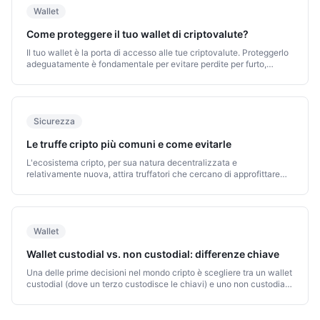
Wallet
Come proteggere il tuo wallet di criptovalute?
Il tuo wallet è la porta di accesso alle tue criptovalute. Proteggerlo
adeguatamente è fondamentale per evitare perdite per furto,
hacking o errore umano.
Sicurezza
Le truffe cripto più comuni e come evitarle
L'ecosistema cripto, per sua natura decentralizzata e
relativamente nuova, attira truffatori che cercano di approfittare
della mancanza di conoscenza. Conoscere le truffe più comuni è la
migliore difesa.
Wallet
Wallet custodial vs. non custodial: differenze chiave
Una delle prime decisioni nel mondo cripto è scegliere tra un wallet
custodial (dove un terzo custodisce le chiavi) e uno non custodial
(dove le controlli tu). Ogni opzione ha implicazioni importanti.