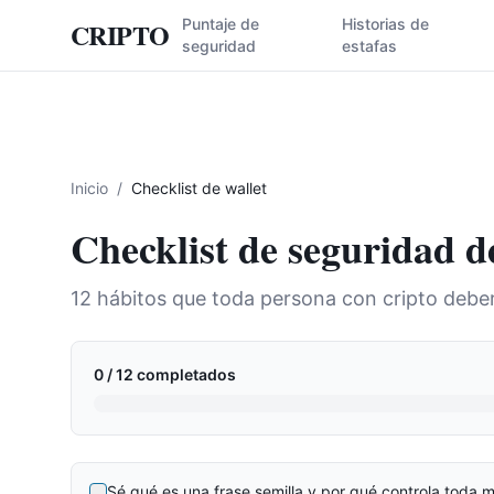
Puntaje de
Historias de
CRIPTO
seguridad
estafas
Inicio
/
Checklist de wallet
Checklist de seguridad d
12 hábitos que toda persona con cripto deberí
0
/
12
completados
Sé qué es una frase semilla y por qué controla toda m