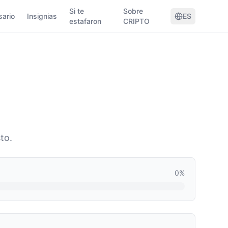
Si te
Sobre
sario
Insignias
ES
estafaron
CRIPTO
to.
0
%