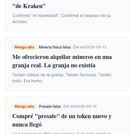
"de Kraken"
Confirmé "mi identidad". Confirmé el reseteo de su
acceso.
Riesgo alto
Minería física falsa
4
min
2026-05-15
Me ofrecieron alquilar mineros en una
granja real. La granja no existía
Tenían vídeos de la granja. Tenían facturas. Tenían
todo. Era humo.
Riesgo alto
Presale falsa
4
min
2026-05-15
Compré "presale" de un token nuevo y
nunca llegó
La cuenta tenía 80k seguidores. Y un solo objetivo.