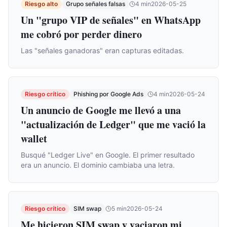
Riesgo alto
Grupo señales falsas
4
min
2026-05-25
Un "grupo VIP de señales" en WhatsApp
me cobró por perder dinero
Las "señales ganadoras" eran capturas editadas.
Riesgo crítico
Phishing por Google Ads
4
min
2026-05-24
Un anuncio de Google me llevó a una
"actualización de Ledger" que me vació la
wallet
Busqué "Ledger Live" en Google. El primer resultado
era un anuncio. El dominio cambiaba una letra.
Riesgo crítico
SIM swap
5
min
2026-05-24
Me hicieron SIM swap y vaciaron mi