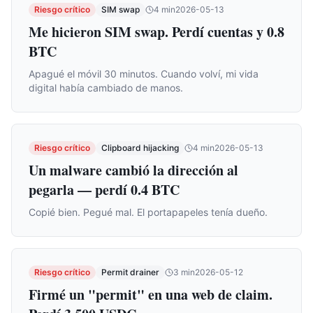
Riesgo crítico
SIM swap
4
min
2026-05-13
Me hicieron SIM swap. Perdí cuentas y 0.8
BTC
Apagué el móvil 30 minutos. Cuando volví, mi vida
digital había cambiado de manos.
Riesgo crítico
Clipboard hijacking
4
min
2026-05-13
Un malware cambió la dirección al
pegarla — perdí 0.4 BTC
Copié bien. Pegué mal. El portapapeles tenía dueño.
Riesgo crítico
Permit drainer
3
min
2026-05-12
Firmé un "permit" en una web de claim.