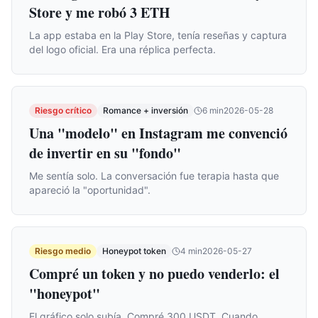
Store y me robó 3 ETH
La app estaba en la Play Store, tenía reseñas y captura
del logo oficial. Era una réplica perfecta.
Riesgo crítico
Romance + inversión
6
min
2026-05-28
Una "modelo" en Instagram me convenció
de invertir en su "fondo"
Me sentía solo. La conversación fue terapia hasta que
apareció la "oportunidad".
Riesgo medio
Honeypot token
4
min
2026-05-27
Compré un token y no puedo venderlo: el
"honeypot"
El gráfico solo subía. Compré 300 USDT. Cuando