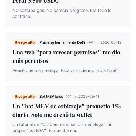
Perdí 3.500 USDC
No costaba gas. No parecía peligroso. Era todo lo
contrario.
Riesgo alto
Phishing herramienta DeFi
4
min
2026-05-12
Una web "para revocar permisos" me dio
más permisos
Pensé que me protegía. Estaba haciendo lo contrario.
Riesgo alto
Bot MEV falso
4
min
2026-05-11
Un "bot MEV de arbitraje" prometía 1%
diario. Solo me drenó la wallet
Un tutorial de YouTube me enseñó a desplegar mi
propio "bot MEV". Era un drainer.