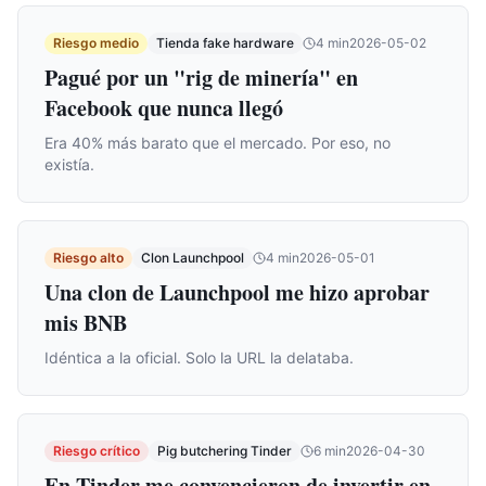
Riesgo medio
Tienda fake hardware
4
min
2026-05-02
Pagué por un "rig de minería" en
Facebook que nunca llegó
Era 40% más barato que el mercado. Por eso, no
existía.
Riesgo alto
Clon Launchpool
4
min
2026-05-01
Una clon de Launchpool me hizo aprobar
mis BNB
Idéntica a la oficial. Solo la URL la delataba.
Riesgo crítico
Pig butchering Tinder
6
min
2026-04-30
En Tinder me convencieron de invertir en