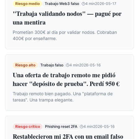
Riesgo medio
Trabajo Web3 falso
4
min
2026-05-17
"Trabaja validando nodos" — pagué por
una mentira
Prometían 300€ al día por validar nodos. Cobraban
400€ por enseñarme.
Riesgo alto
Trabajo falso
4
min
2026-05-16
Una oferta de trabajo remoto me pidió
hacer "depósito de prueba". Perdí 950 €
Trabajo remoto bien pagado. Una "plataforma de
tareas". Una trampa elegante.
Riesgo crítico
Phishing reset 2FA
4
min
2026-05-16
Restablecieron mi 2FA con un email falso