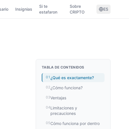
Si te
Sobre
sario
Insignias
ES
estafaron
CRIPTO
TABLA DE CONTENIDOS
01
¿Qué es exactamente?
02
¿Cómo funciona?
03
Ventajas
04
Limitaciones y
precauciones
05
Cómo funciona por dentro