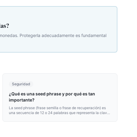
das?
iptomonedas. Protegerla adecuadamente es fundamental
Seguridad
¿Qué es una seed phrase y por qué es tan
importante?
La seed phrase (frase semilla o frase de recuperación) es
una secuencia de 12 o 24 palabras que representa la clave
maestra de tu wallet. Es la pieza más importante de la
seguridad cripto.