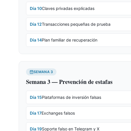
Día
10
Claves privadas explicadas
Día
12
Transacciones pequeñas de prueba
Día
14
Plan familiar de recuperación
SEMANA
3
Semana 3 — Prevención de estafas
Día
15
Plataformas de inversión falsas
Día
17
Exchanges falsos
Día
19
Soporte falso en Telegram y X