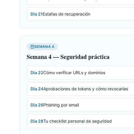
Día
21
Estafas de recuperación
SEMANA
4
Semana 4 — Seguridad práctica
Día
22
Cómo verificar URLs y dominios
Día
24
Aprobaciones de tokens y cómo revocarlas
Día
26
Phishing por email
Día
28
Tu checklist personal de seguridad