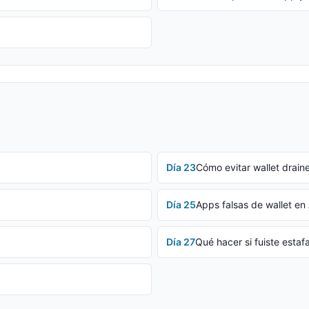
Día
23
Cómo evitar wallet drain
Día
25
Apps falsas de wallet en
Día
27
Qué hacer si fuiste estaf