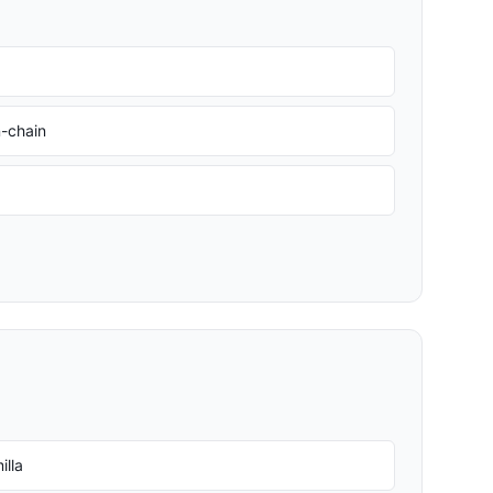
n-chain
illa