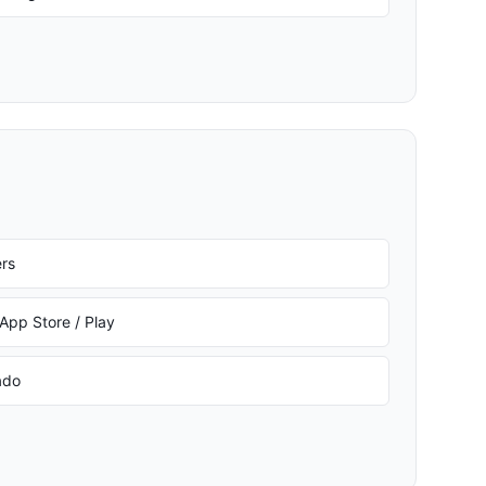
ers
 App Store / Play
ado