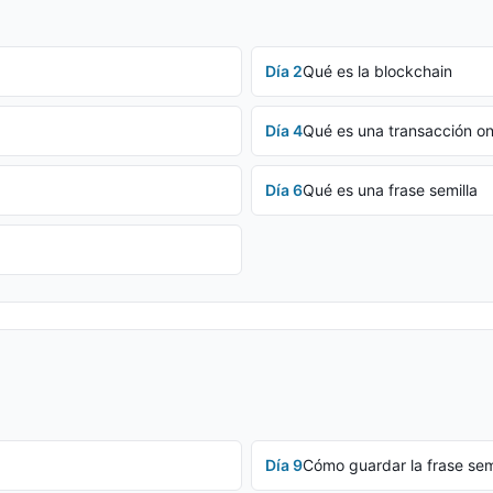
Día
2
Qué es la blockchain
Día
4
Qué es una transacción o
Día
6
Qué es una frase semilla
Día
9
Cómo guardar la frase sem