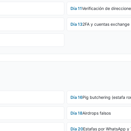
Día
11
Verificación de direccion
Día
13
2FA y cuentas exchange
Día
16
Pig butchering (estafa ro
Día
18
Airdrops falsos
Día
20
Estafas por WhatsApp y